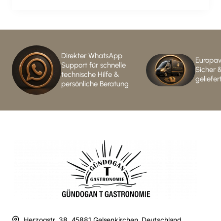
Direkter WhatsApp
Europaw
Support für schnelle
Sicher 
technische Hilfe &
geliefer
persönliche Beratung
Herzogstr. 38, 45881 Gelsenkirchen, Deutschland