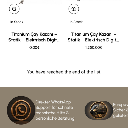
In Stock
In Stock
New
New
Titanium Çay Kazanı –
Titanium Çay Kazanı –
Statik – Elektrisch Digital
Statik – Elektrisch Digital
– 2er
– 3er
0,00€
1.250,00€
You have reached the end of the list.
Direkter WhatsApp
Europaw
Support für schnelle
Sicher 
technische Hilfe &
geliefer
persönliche Beratung