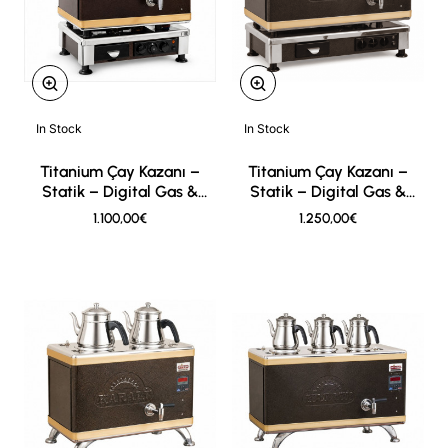
In Stock
In Stock
New
New
Titanium Çay Kazanı –
Titanium Çay Kazanı –
Statik – Digital Gas &
Statik – Digital Gas &
Elektro – 2er
Elektro – 3er
1.100,00€
1.250,00€