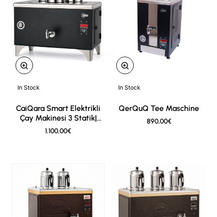
In Stock
In Stock
New
New
CaiQara Smart Elektrikli
QerQuQ Tee Maschine
Çay Makinesi 3 Statik|
890,00€
Professionelle
1.100,00€
Teemaschine