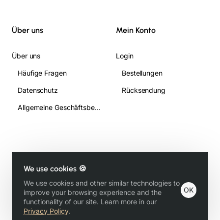
Über uns
Mein Konto
Über uns
Login
Häufige Fragen
Bestellungen
Datenschutz
Rücksendung
Allgemeine Geschäftsbedingungen
We use cookies 🍪
Copyright © 2018, Gündogan T Gastronomie All Rights Reserved
We use cookies and other similar technologies to
OK
improve your browsing experience and the
functionality of our site. Learn more in our
Privacy Policy
.
Product Filter