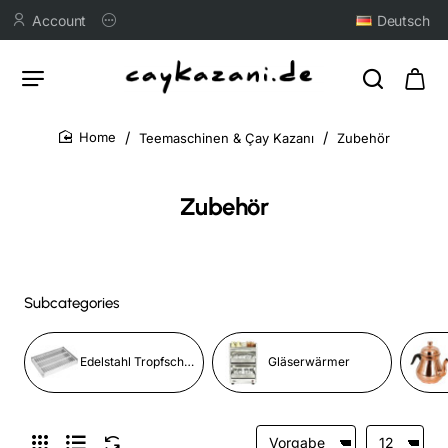
Account
Deutsch
Teemaschinen & Çay Kazanı
Zubehör
home
Zubehör
Subcategories
Edelstahl Tropfschale
Gläserwärmer