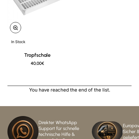
In Stock
New
Tropfschale
40,00€
You have reached the end of the list.
Direkter WhatsApp
Europaw
Support für schnelle
Sicher 
technische Hilfe &
geliefer