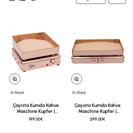
In Stock
In Stock
New
New
Çayista Kumda Kahve
Çayista Kumda Kahve
Maschine Kupfer |
Maschine Kupfer |
Türkische Sandkaffee
Türkische Sandkaffee
199,00€
299,00€
Maschine
Maschine XL