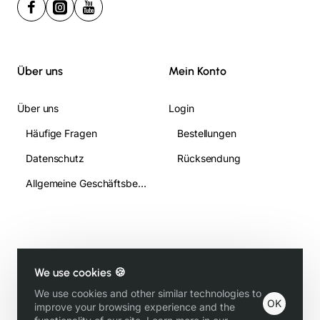
Über uns
Mein Konto
Über uns
Login
Häufige Fragen
Bestellungen
Datenschutz
Rücksendung
Allgemeine Geschäftsbedingungen
We use cookies 🍪
Copyright © 2018, Gündogan T Gastronomie All Rights Reserved
We use cookies and other similar technologies to
OK
improve your browsing experience and the