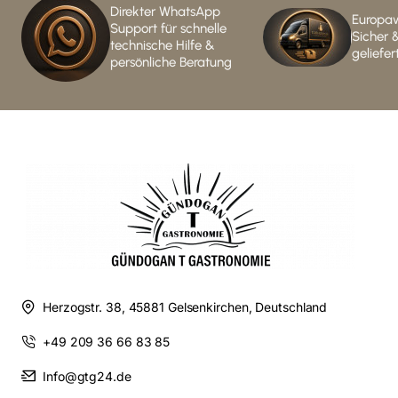
Direkter WhatsApp
Europaw
Support für schnelle
Sicher 
technische Hilfe &
geliefer
persönliche Beratung
Herzogstr. 38, 45881 Gelsenkirchen, Deutschland
+49 209 36 66 83 85
Info@gtg24.de